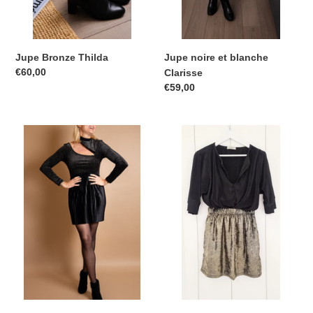
Jupe Bronze Thilda
Jupe noire et blanche
Prix
€60,00
Clarisse
catalogue
Prix
€59,00
catalogue
Jupe
Jupe
mini
courte
Colette
Goldie