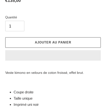
Prix
€135,00
catalogue
Quantité
AJOUTER AU PANIER
Ajout
d'un
Veste kimono en velours de coton froissé, effet brut.
produit
à
votre
panier
Coupe droite
Taille unique
Imprimé uni noir