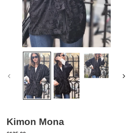
PHOTO
PHO
PRÉCÉDENTE
SUIV
Kimon Mona